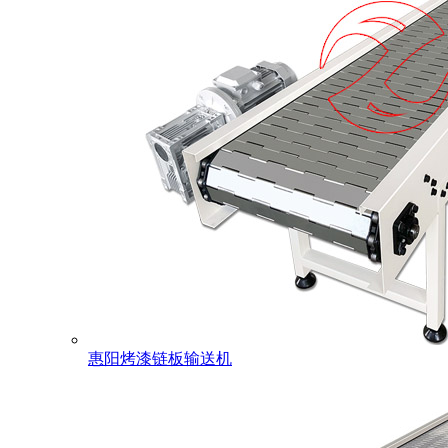
惠阳烤漆链板输送机