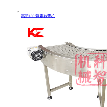
惠阳180°网带转弯机