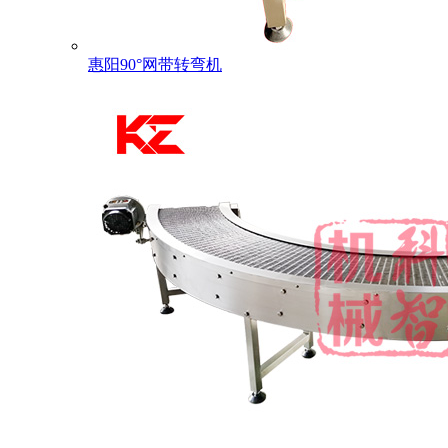
惠阳90°网带转弯机