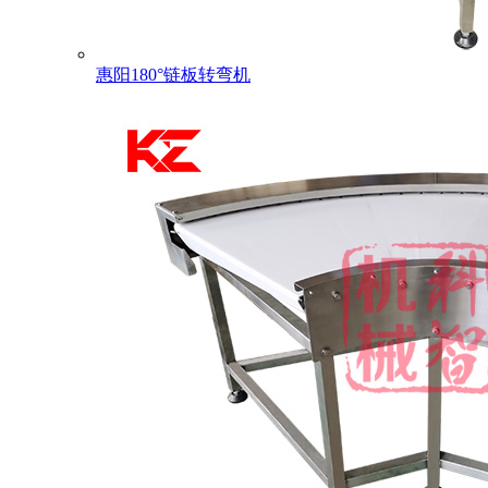
惠阳180°链板转弯机