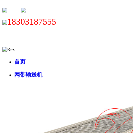
XML
18303187555
首页
网带输送机