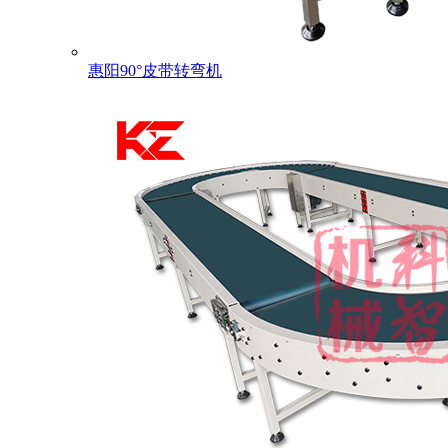
惠阳90°皮带转弯机