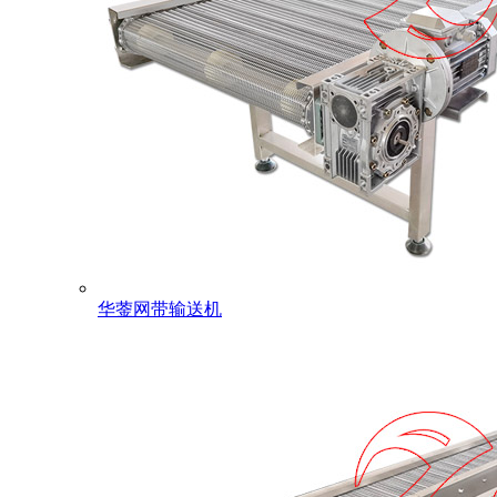
华蓥网带输送机