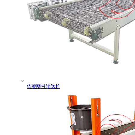
华蓥网带输送机