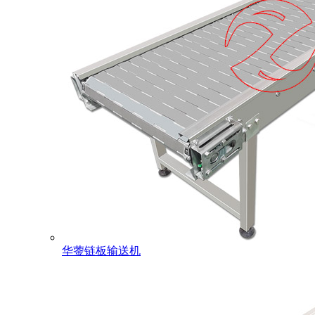
华蓥链板输送机