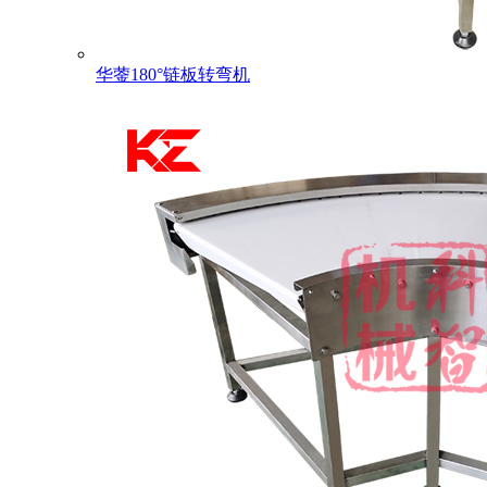
华蓥180°链板转弯机