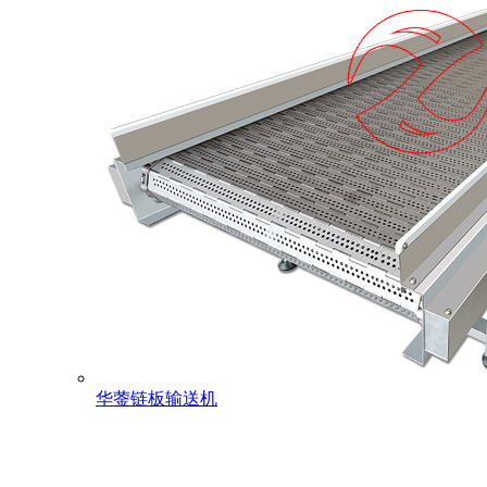
华蓥链板输送机