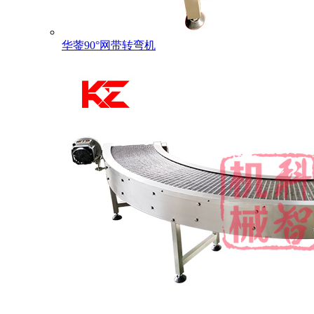
华蓥90°网带转弯机