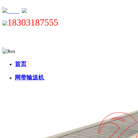
XML
18303187555
首页
网带输送机