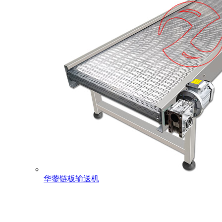
华蓥链板输送机