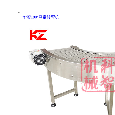
华蓥180°网带转弯机