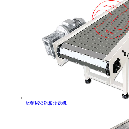
华蓥烤漆链板输送机