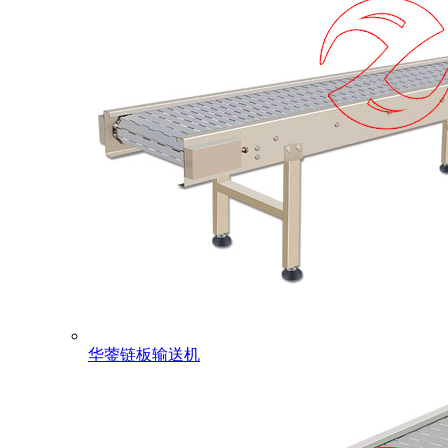
华蓥链板输送机