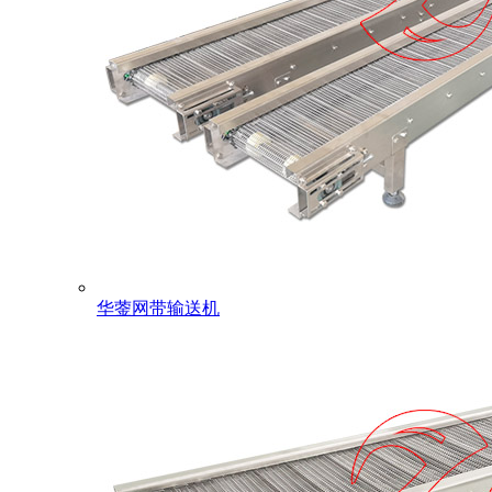
华蓥网带输送机