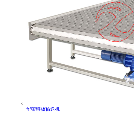
华蓥链板输送机