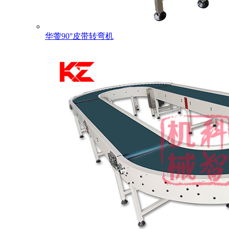
华蓥90°皮带转弯机