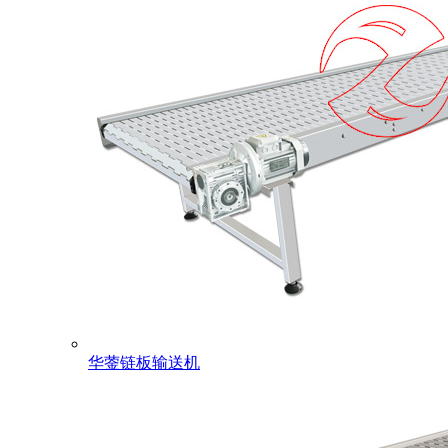
华蓥链板输送机