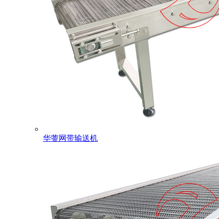
华蓥网带输送机