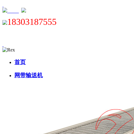
XML
18303187555
首页
网带输送机