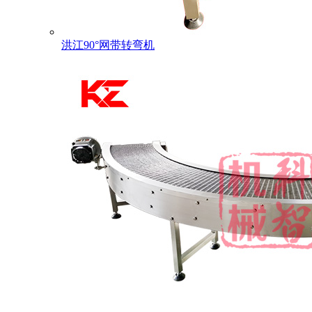
洪江90°网带转弯机