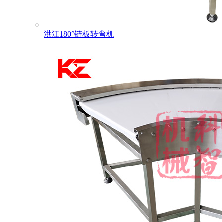
洪江180°链板转弯机