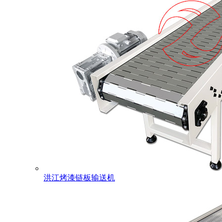
洪江烤漆链板输送机