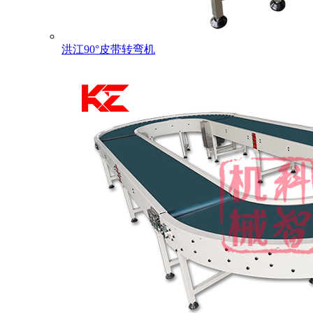
洪江90°皮带转弯机