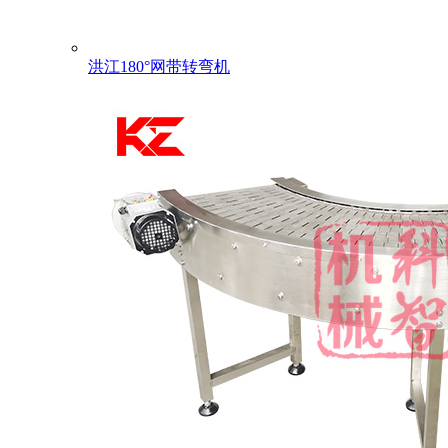
洪江180°网带转弯机