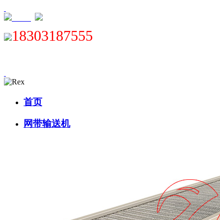
XML
18303187555
首页
网带输送机