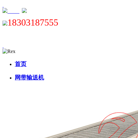
XML
18303187555
首页
网带输送机