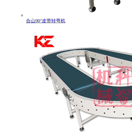
合山90°皮带转弯机