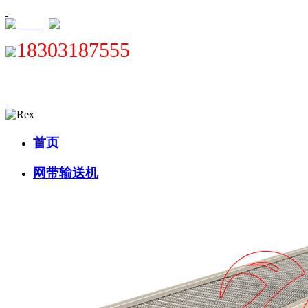
XML
18303187555
首页
网带输送机