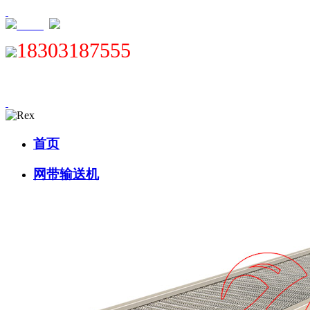
XML
18303187555
首页
网带输送机