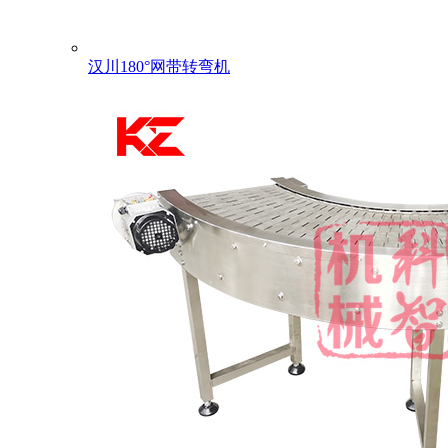
汉川180°网带转弯机