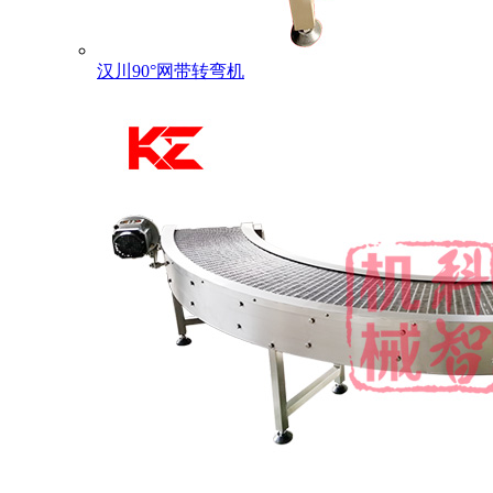
汉川90°网带转弯机