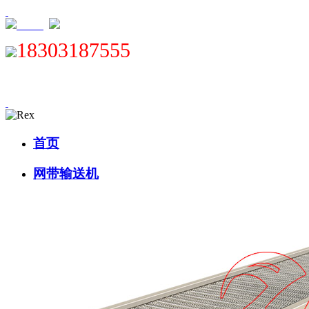
XML
18303187555
首页
网带输送机