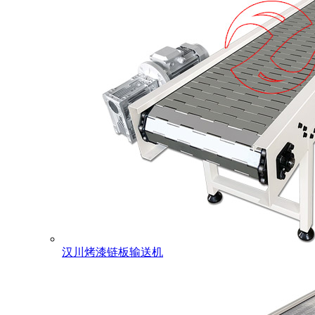
汉川烤漆链板输送机