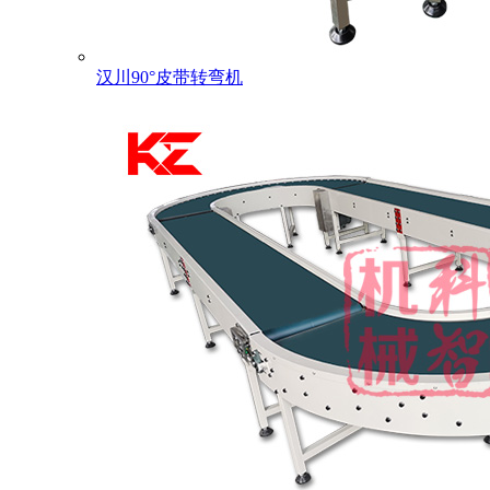
汉川90°皮带转弯机