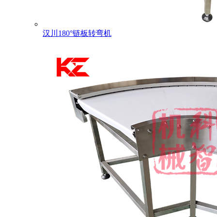
汉川180°链板转弯机