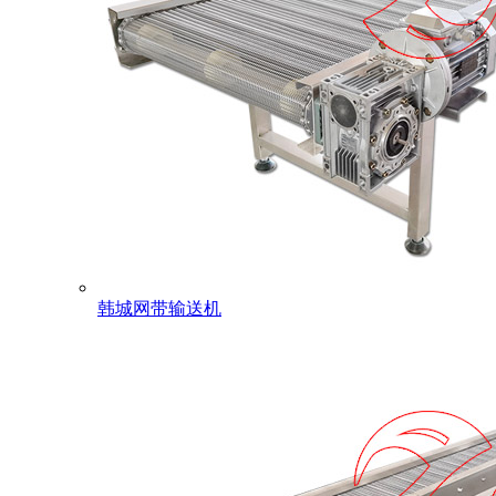
韩城网带输送机