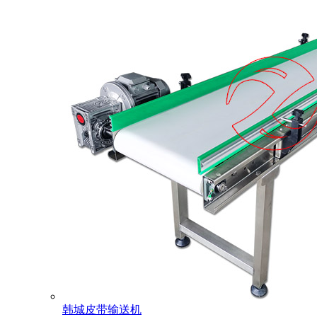
韩城皮带输送机