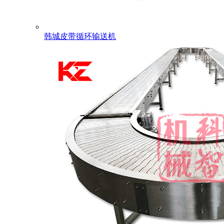
韩城皮带循环输送机