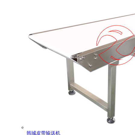
韩城皮带输送机