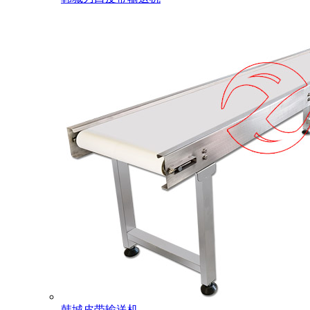
韩城皮带输送机