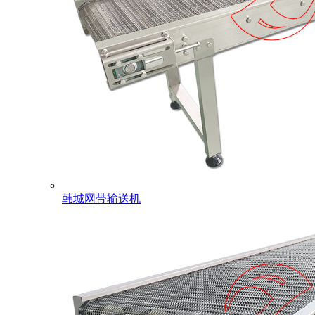
韩城网带输送机