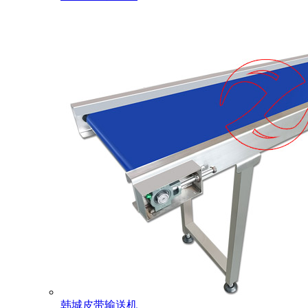
韩城皮带输送机