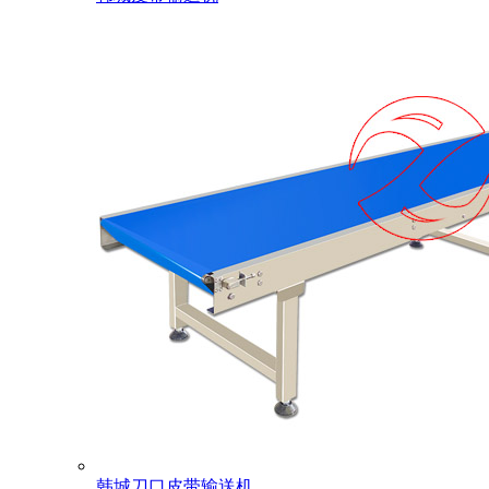
韩城刀口皮带输送机