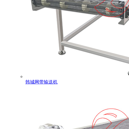
韩城网带输送机