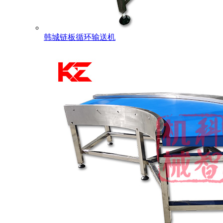
韩城链板循环输送机