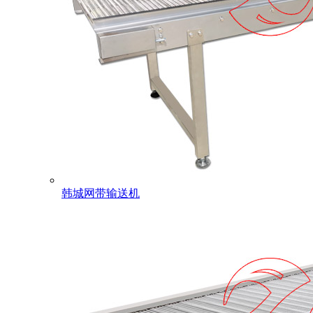
韩城网带输送机