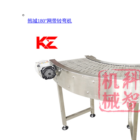
韩城180°网带转弯机