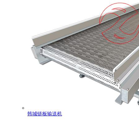
韩城链板输送机