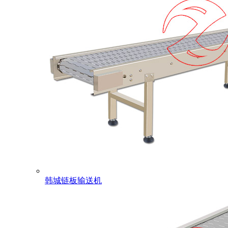
韩城链板输送机