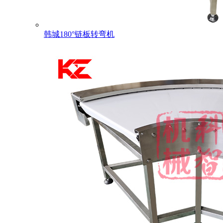
韩城180°链板转弯机