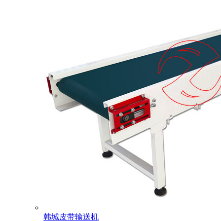
韩城皮带输送机