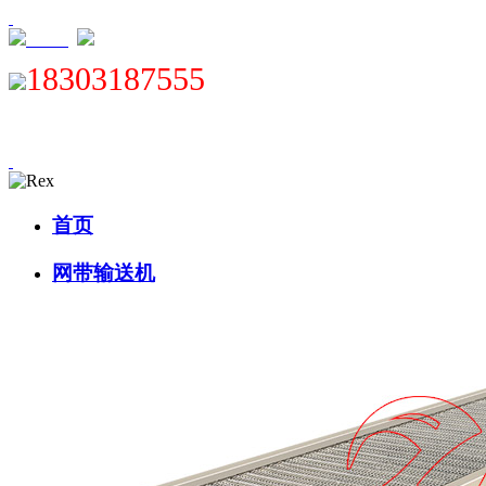
XML
18303187555
首页
网带输送机