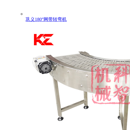
巩义180°网带转弯机