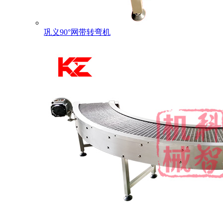
巩义90°网带转弯机