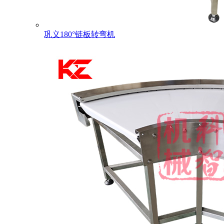
巩义180°链板转弯机