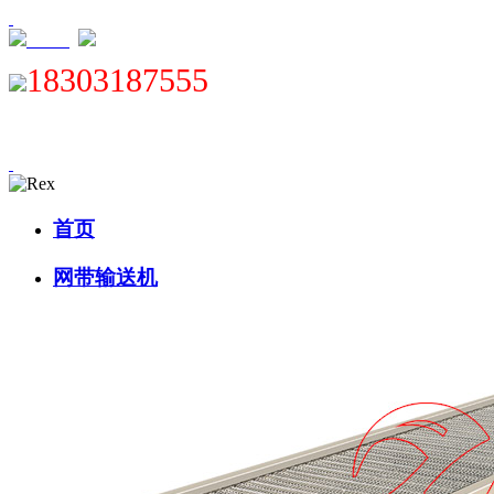
XML
18303187555
首页
网带输送机