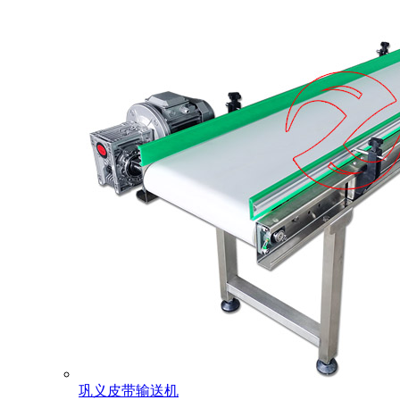
巩义皮带输送机