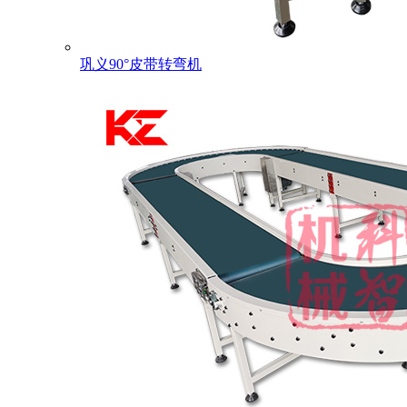
巩义90°皮带转弯机