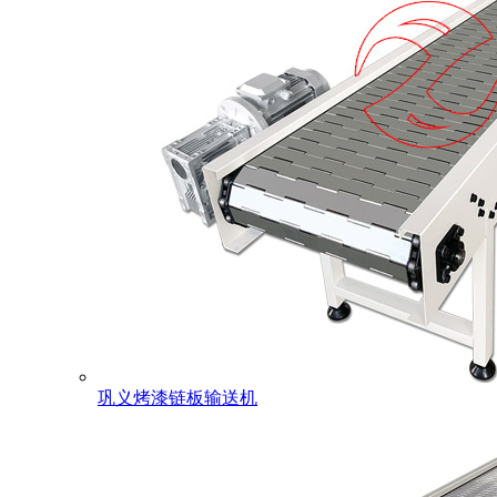
巩义烤漆链板输送机