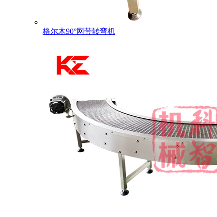
格尔木90°网带转弯机