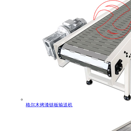
格尔木烤漆链板输送机