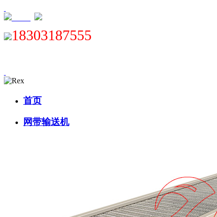
XML
18303187555
首页
网带输送机