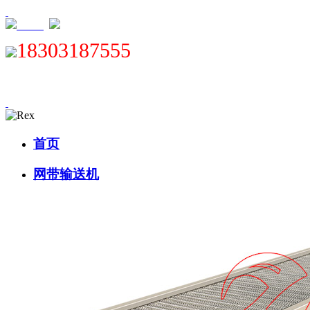
XML
18303187555
首页
网带输送机