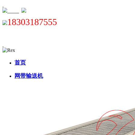
XML
18303187555
首页
网带输送机