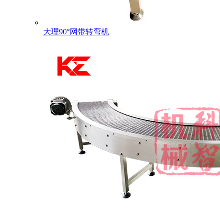
大理90°网带转弯机