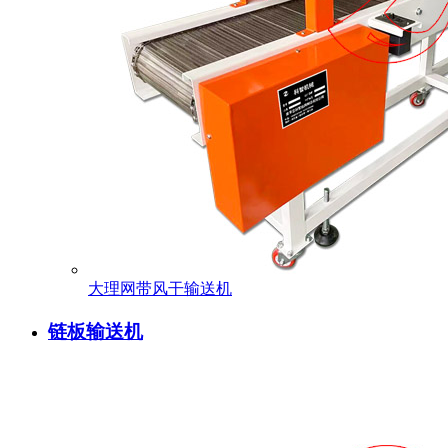
大理网带风干输送机
链板输送机