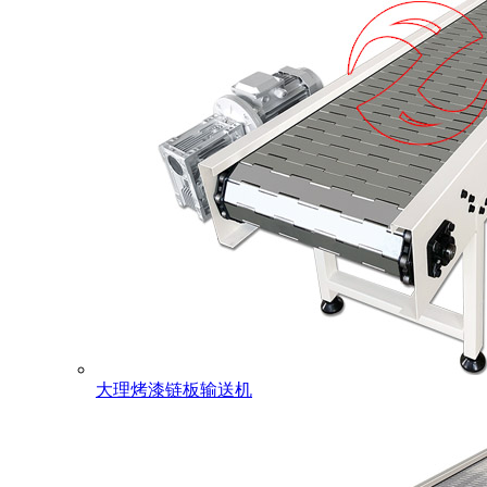
大理烤漆链板输送机