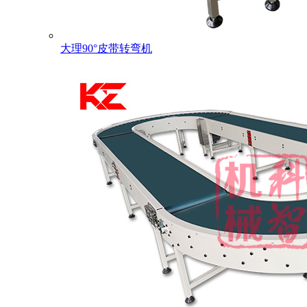
大理90°皮带转弯机