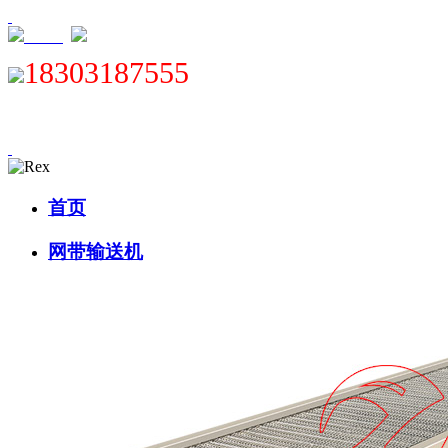
XML
18303187555
首页
网带输送机