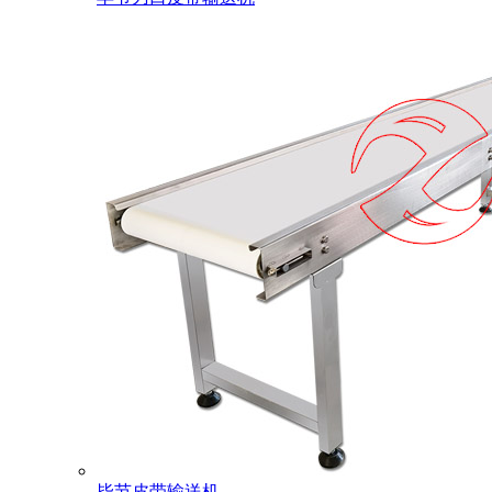
毕节皮带输送机