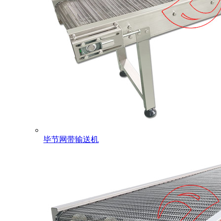
毕节网带输送机