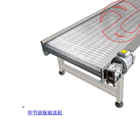
毕节链板输送机