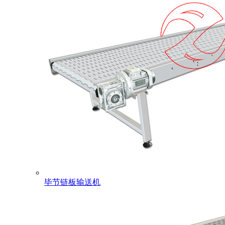
毕节链板输送机