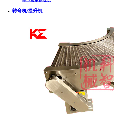
转弯机/提升机