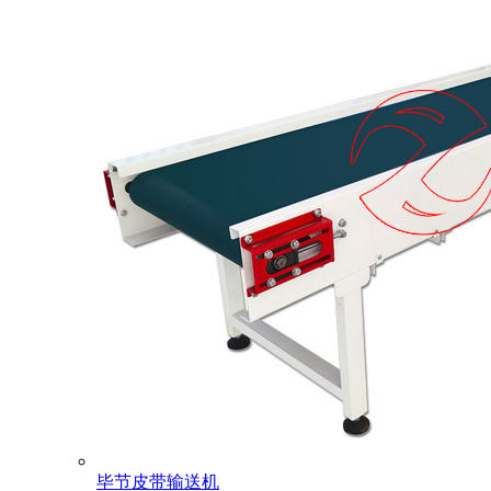
毕节皮带输送机