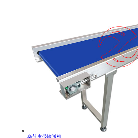
毕节皮带输送机