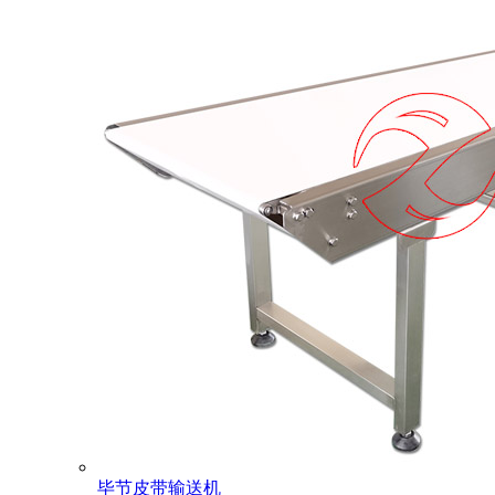
毕节皮带输送机