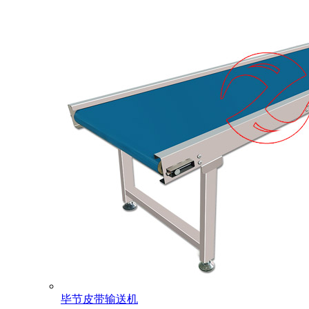
毕节皮带输送机