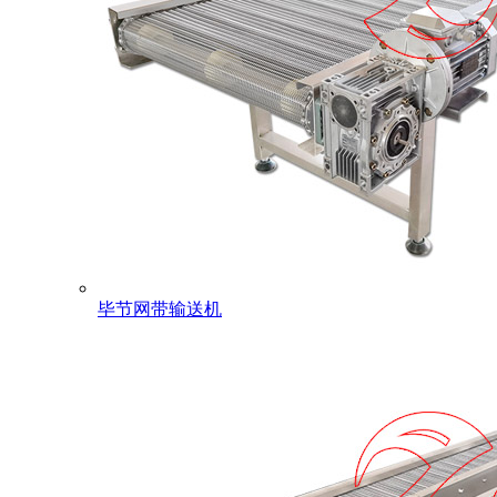
毕节网带输送机