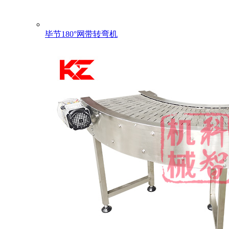
毕节180°网带转弯机