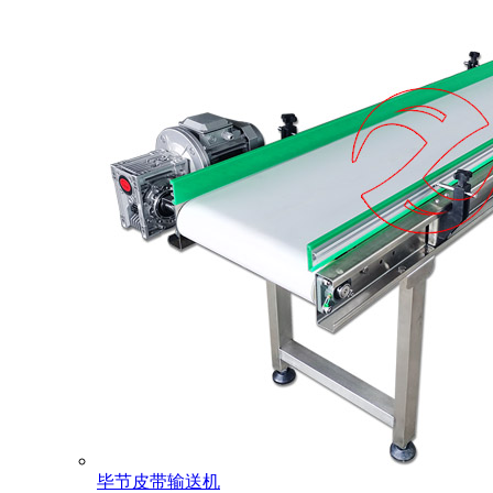
毕节皮带输送机