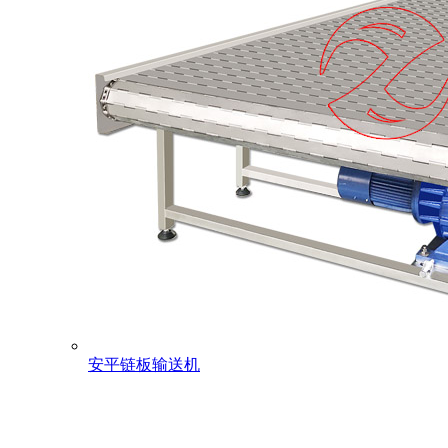
安平链板输送机