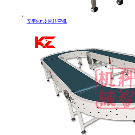
安平90°皮带转弯机