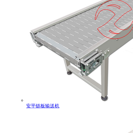
安平链板输送机