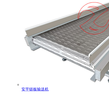
安平链板输送机