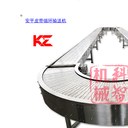
安平皮带循环输送机