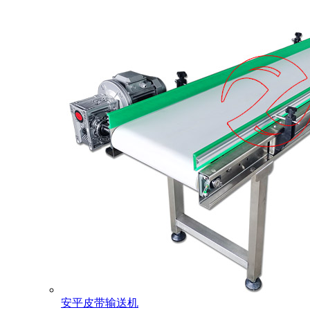
安平皮带输送机