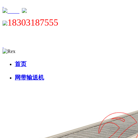
XML
18303187555
首页
网带输送机