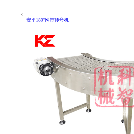
安平180°网带转弯机