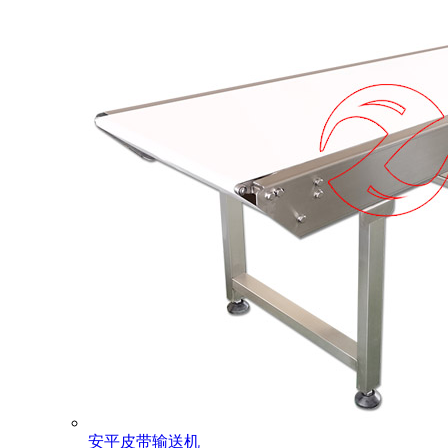
安平皮带输送机