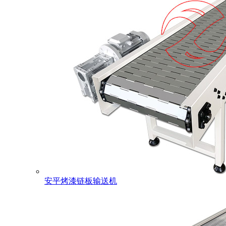
安平烤漆链板输送机