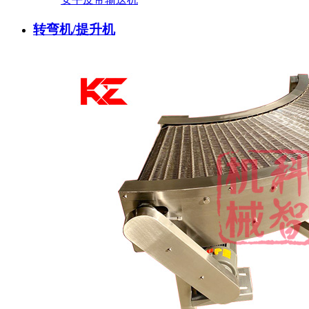
转弯机/提升机