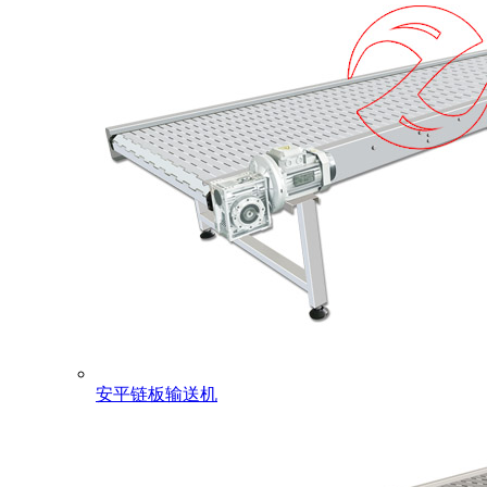
安平链板输送机