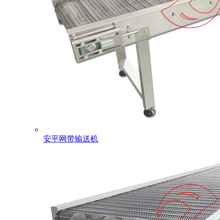
安平网带输送机