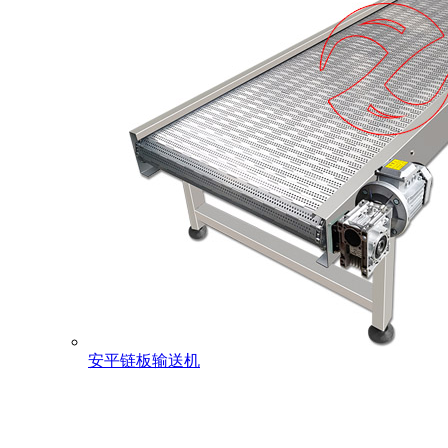
安平链板输送机