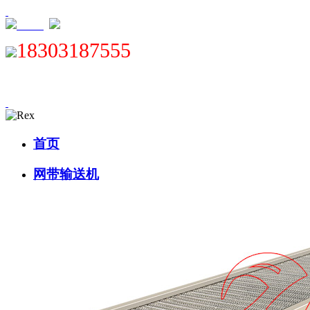
XML
18303187555
首页
网带输送机