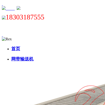
XML
18303187555
首页
网带输送机