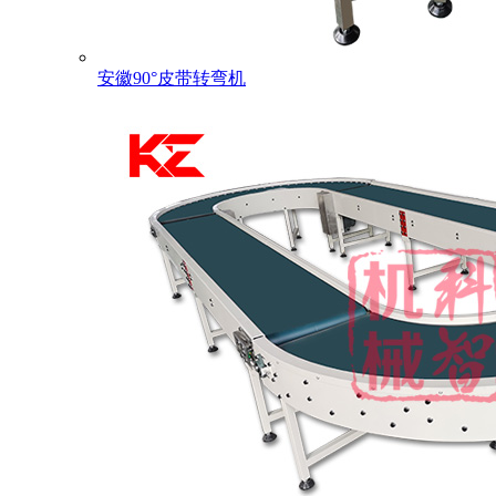
安徽90°皮带转弯机