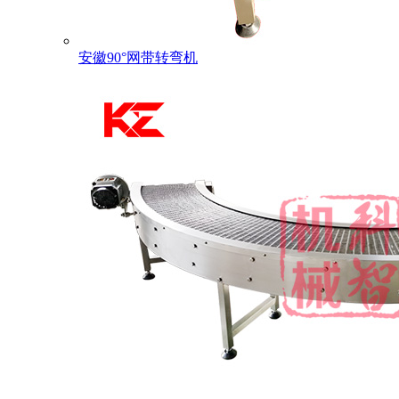
安徽90°网带转弯机