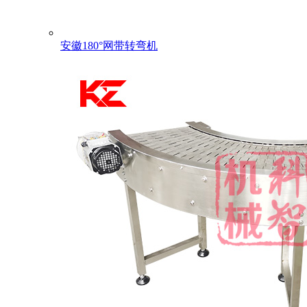
安徽180°网带转弯机