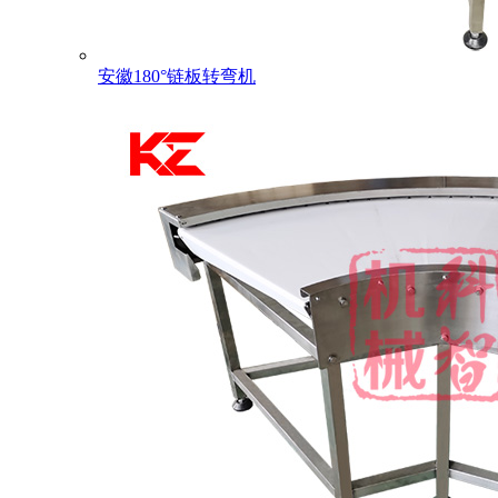
安徽180°链板转弯机