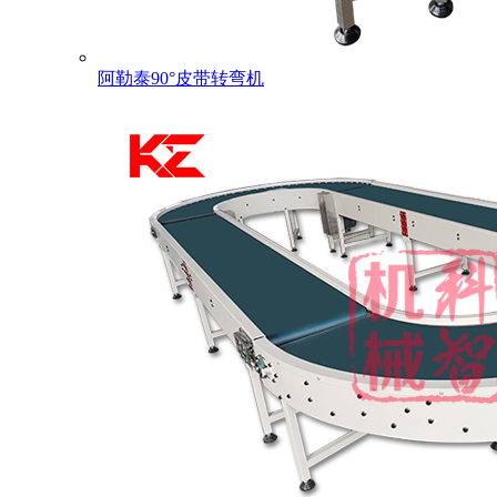
阿勒泰90°皮带转弯机