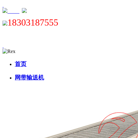
XML
18303187555
首页
网带输送机