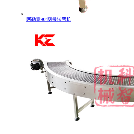
阿勒泰90°网带转弯机