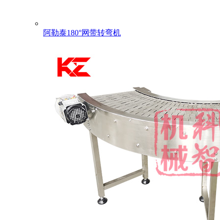
阿勒泰180°网带转弯机