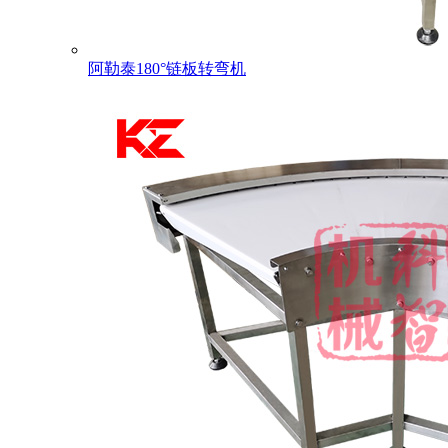
阿勒泰180°链板转弯机